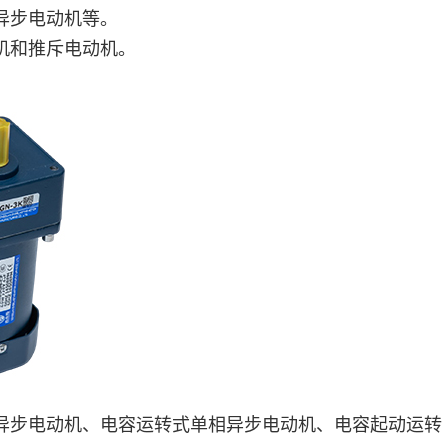
异步电动机等。
机和推斥电动机。
异步电动机、电容运转式单相异步电动机、电容起动运转