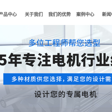
产品中心
关于我们
我们的优势
案例中心
新闻