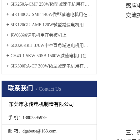
6IK250A-CMF 250W微型减速电机用在掂锅机上
感应电动
5IK140GU-SMF 140W微型减速电机用在卷线机上
交流换向
5IK120GU-AMF 120W微型减速电机用在折盖机上
RV063减速电机用在卷被机上
6GU20KRH 370W中空直角减速电机用在洗涤机械上
CH40-1.5KW-50SB 1500W减速电机用在倒包机上
6IK300RA-CF 300W微型减速电机用在小型绞盘上
联系我们
Contact Us
东莞市永传电机制造有限公司
手 机：13802395979
邮 箱：dgaboue@163.com
三、