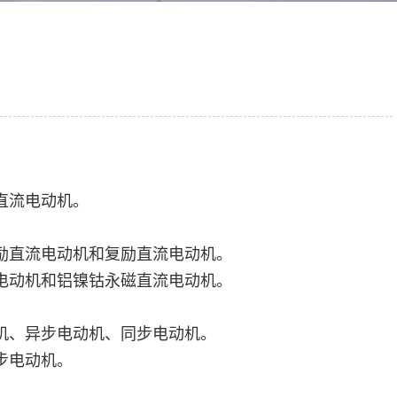
直流电动机。
直流电动机和复励直流电动机。
动机和铝镍钴永磁直流电动机。
机、异步电动机、同步电动机。
步电动机。