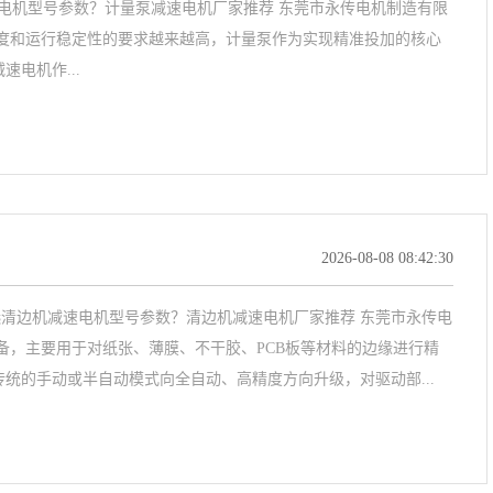
速电机型号参数？计量泵减速电机厂家推荐 东莞市永传电机制造有限
度和运行稳定性的要求越来越高，计量泵作为实现精准投加的核心
电机作...
2026-08-08 08:42:30
如何选清边机减速电机型号参数？清边机减速电机厂家推荐 东莞市永传电
备，主要用于对纸张、薄膜、不干胶、PCB板等材料的边缘进行精
传统的手动或半自动模式向全自动、高精度方向升级，对驱动部...