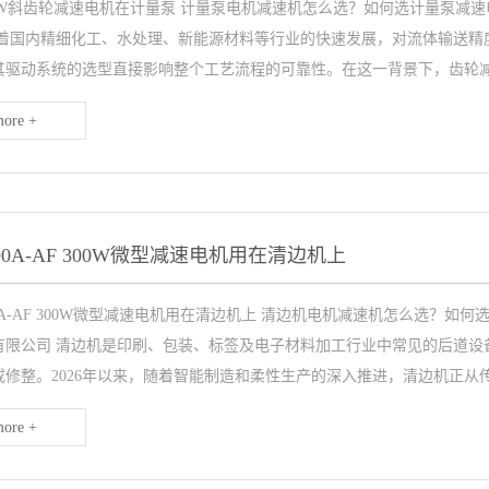
-3KW斜齿轮减速电机在计量泵 计量泵电机减速机怎么选？如何选计量泵减
随着国内精细化工、水处理、新能源材料等行业的快速发展，对流体输送精
其驱动系统的选型直接影响整个工艺流程的可靠性。在这一背景下，齿轮减速
ore +
300A-AF 300W微型减速电机用在清边机上
00A-AF 300W微型减速电机用在清边机上 清边机电机减速机怎么选？
有限公司 清边机是印刷、包装、标签及电子材料加工行业中常见的后道设
或修整。2026年以来，随着智能制造和柔性生产的深入推进，清边机正从
ore +