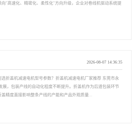
续向"高速化、精密化、柔性化"方向升级，企业对卷线机驱动系统提
2026-08-07 14:36:35
选？如何选折盖机减速电机型号参数？折盖机减速电机厂家推荐 东莞市永
发展，包装产线的自动化程度不断提升。折盖机作为后道包装环节
盖精度直接影响整条产线的产能和产品外观质量...