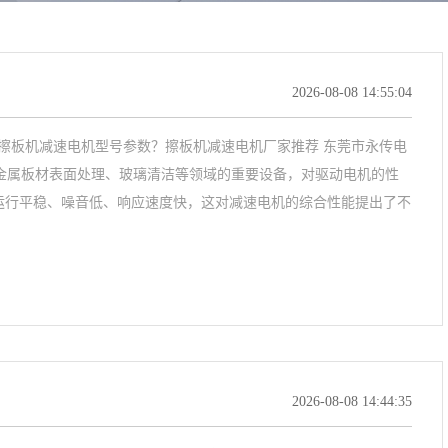
2026-08-08 14:55:04
如何选擦板机减速电机型号参数？擦板机减速电机厂家推荐 东莞市永传电
、金属板材表面处理、玻璃清洁等领域的重要设备，对驱动电机的性
运行平稳、噪音低、响应速度快，这对减速电机的综合性能提出了不
2026-08-08 14:44:35