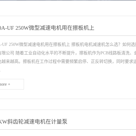
250A-UF 250W微型减速电机用在擦板机上
50A-UF 250W微型减速电机用在擦板机上 擦板机电机减速机怎么选？
有限公司 随着工业自动化水平的不断提升，擦板机作为PCB线路板清洗
也越来越高。擦板机在工作过程中需要频繁启停、正反转切换，同时要求
.
ore +
-3KW斜齿轮减速电机在计量泵