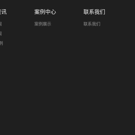
资讯
案例中心
联系我们
闻
案例展示
联系我们
闻
例