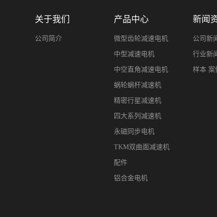
关于我们
产品中心
新闻
公司简介
微型齿轮减速电机
公司新
中型减速电机
行业新
中空直角减速电机
样本 案
蜗轮蜗杆减速机
精密行星减速机
四大系列减速机
永磁同步电机
TKM双曲面减速机
配件
铝合金电机