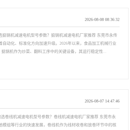
2026-08-08 08:36:32
？如何选掂锅机减速电机型号参数？掂锅机减速电机厂家推荐 东莞市永传
自动化、标准化方向加速升级。2026年以来，食品加工机械行业
掂锅机作为炒菜、翻料工序中的关键设备，其运行稳定性...
2026-08-07 14:47:46
选？如何选卷线机减速电机型号参数？卷线机减速电机厂家推荐 东莞市永
池模组等行业的快速发展，卷线机作为线材收卷和放卷环节中的核