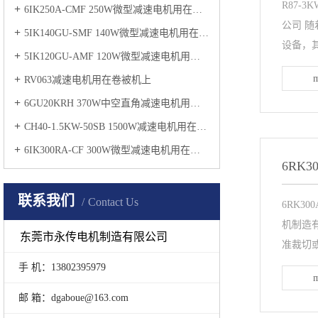
R87
6IK250A-CMF 250W微型减速电机用在掂锅机上
公司 
5IK140GU-SMF 140W微型减速电机用在卷线机上
设备，
5IK120GU-AMF 120W微型减速电机用在折盖机上
m
RV063减速电机用在卷被机上
6GU20KRH 370W中空直角减速电机用在洗涤机械上
CH40-1.5KW-50SB 1500W减速电机用在倒包机上
6IK300RA-CF 300W微型减速电机用在小型绞盘上
6RK
联系我们
Contact Us
6RK3
机制造
东莞市永传电机制造有限公司
准裁切
手 机：13802395979
m
邮 箱：dgaboue@163.com