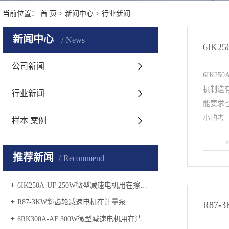
当前位置：
首 页
>
新闻中心
>
行业新闻
新闻中心
News
6IK
公司新闻
6IK2
机制造
行业新闻
能要求
小的考..
样本 案例
m
推荐新闻
Recommend
6IK250A-UF 250W微型减速电机用在擦板机上
R87-3KW斜齿轮减速电机在计量泵
R87
6RK300A-AF 300W微型减速电机用在清边机上