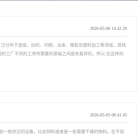
2026-05-06 14:42:20
轴机械广泛分布于造纸、纺织、印刷、冶金、橡胶及塑料加工等领域，其核
的工厂不同的工序所需要的滚轴之间是有差异的，所以 在这样的
2026-05-05 08:41:45
用到一些挤压的设备，比如饲料或者是一些需要干燥的物料。在不就