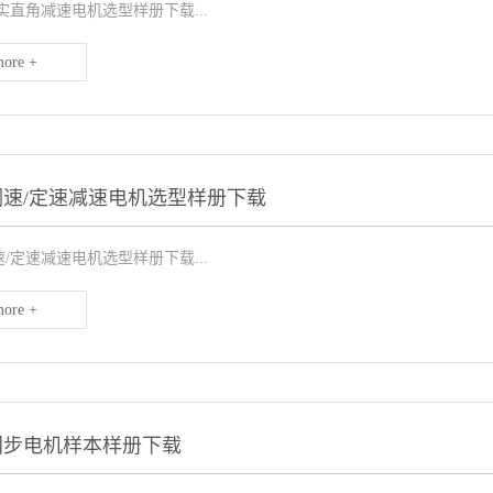
实直角减速电机选型样册下载...
ore +
调速/定速减速电机选型样册下载
/定速减速电机选型样册下载...
ore +
同步电机样本样册下载