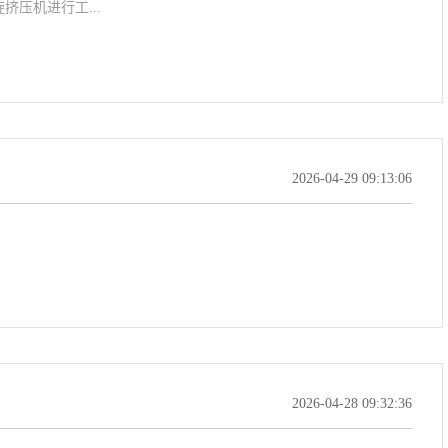
压机进行工...
2026-04-29 09:13:06
2026-04-28 09:32:36