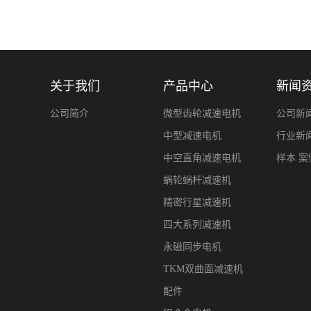
关于我们
产品中心
新闻
公司简介
微型齿轮减速电机
公司新
中型减速电机
行业新
中空直角减速电机
样本 案
蜗轮蜗杆减速机
精密行星减速机
四大系列减速机
永磁同步电机
TKM双曲面减速机
配件