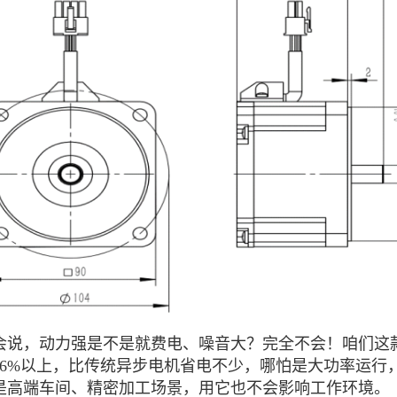
会说，动力强是不是就费电、噪音大？完全不会！咱们这
96%以上，比传统异步电机省电不少，哪怕是大功率运行
是高端车间、精密加工场景，用它也不会影响工作环境。