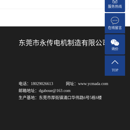
服务热线
在线留言
东莞市永传电机制造有限公司
询价
TOP
电话：18029026613 网址：www.ycmada.com
邮箱地址：dgaboue@163.com
生产基地：东莞市厚街镇涌口华伟路6号5栋6楼