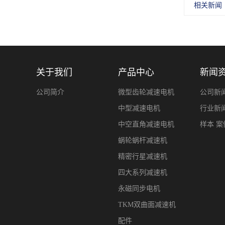
相关新闻
关于我们
产品中心
新闻
公司简介
微型齿轮减速电机
公司新
中型减速电机
行业新
中空直角减速电机
样本 案
蜗轮蜗杆减速机
精密行星减速机
四大系列减速机
永磁同步电机
TKM双曲面减速机
配件