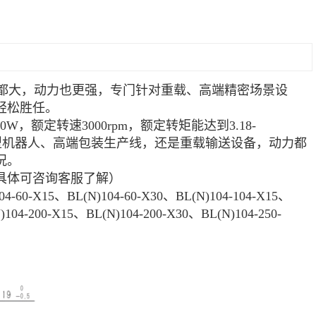
0系列都大，动力也更强，专门针对重载、高端精密场景设
轻松胜任。
，额定转速3000rpm，额定转矩能达到3.18-
、重型机器人、高端包装生产线，还是重载输送设备，动力都
况。
具体可咨询客服了解）
04-60-X15、BL(N)104-60-X30、BL(N)104-104-X15、
)104-200-X15、BL(N)104-200-X30、BL(N)104-250-