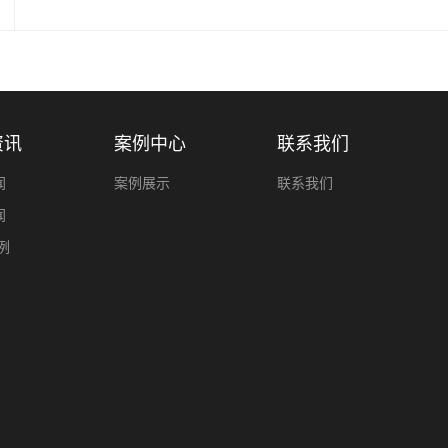
资讯
案例中心
联系我们
闻
案例展示
联系我们
闻
例