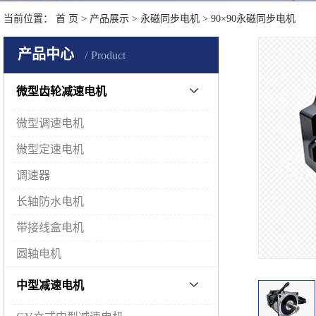
当前位置：
首 页
>
产品展示
>
永磁同步电机
> 90×90永磁同步电机
产品中心
Product
微型齿轮减速电机
微型调速电机
微型定速电机
调速器
长轴防水电机
带接线盒电机
圆轴电机
中型减速电机