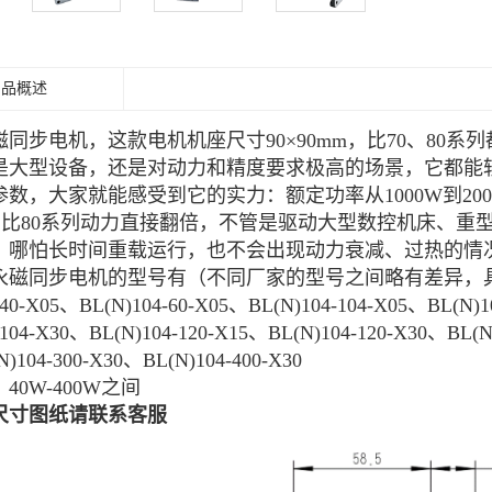
产品概述
磁同步电机，这款电机机座尺寸90×90mm，比70、8
是大型设备，还是对动力和精度要求极高的场景，它都能
数，大家就能感受到它的实力：额定功率从1000W到2000W
N·m，比80系列动力直接翻倍，不管是驱动大型数控机床
，哪怕长时间重载运行，也不会出现动力衰减、过热的情
的永磁同步电机的型号有（不同厂家的型号之间略有差异，
-40-X05、BL(N)104-60-X05、BL(N)104-104-X05、BL(N)1
-104-X30、BL(N)104-120-X15、BL(N)104-120-X30、BL(N
)104-300-X30、BL(N)104-400-X30
40W-400W之间
尺寸图纸请联系客服