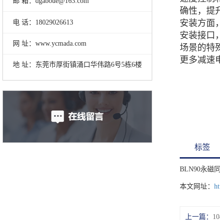
邮 箱：dgaboue@163.com
确性，提
安装方面
电 话：18029026613
安装接口
网 址：www.ycmada.com
场景的特
更多减速电机产
地 址：东莞市厚街镇涌口华伟路6号5栋6楼
标签
BLN90永
本文网址：
h
上一篇：
1