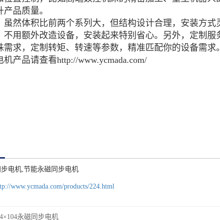
升产品质量。
，虽然体积比前两个系列大，但结构设计合理，安装方式
，不用额外改造设备，安装起来特别省心。另外，定制服
殊需求，定制转矩、转速等参数，精准匹配你的设备需求
品请查看http://www.ycmada.com/
磁同步电机,节能永磁同步电机
ttp://www.ycmada.com/products/224.html
04×104永磁同步电机