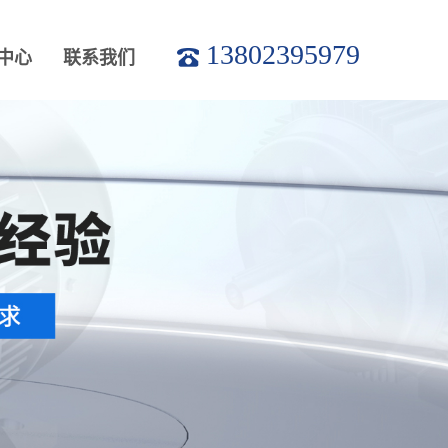
13802395979
中心
联系我们