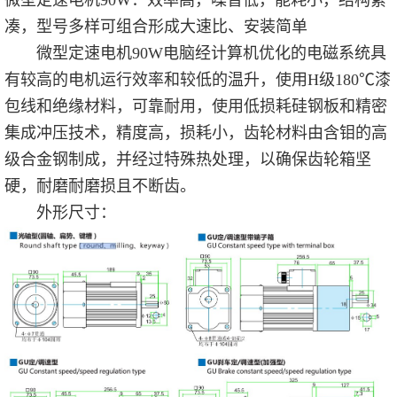
凑，型号多样可组合形成大速比、安装简单
微型定速电机90W电脑经计算机优化的电磁系统具
有较高的电机运行效率和较低的温升，使用H级180℃漆
包线和绝缘材料，可靠耐用，使用低损耗硅钢板和精密
集成冲压技术，精度高，损耗小，齿轮材料由含钼的高
级合金钢制成，并经过特殊热处理，以确保齿轮箱坚
硬，耐磨耐磨损且不断齿。
外形尺寸：