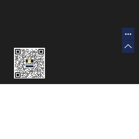
永传电机
版权所有 © 2026 东莞市永传电机制造有限公司专注生产
微型减速电机
,
微
型调速电机
,
微型定速电机
等
电动机厂家
！
粤ICP备19008204号
网站
地图
技术支持：
华商网络