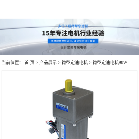
当前位置：
首 页
>
产品展示
>
微型定速电机
> 微型定速电机90W