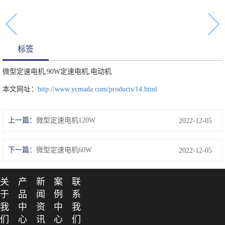
标签
微型定速电机,90W定速电机,电动机
本文网址：
http://www.ycmada.com/products/14.html
上一篇：
微型定速电机120W
2022-12-05
下一篇：
微型定速电机60W
2022-12-05
关
产
新
案
联
于
品
闻
例
系
我
中
资
中
我
们
心
讯
心
们